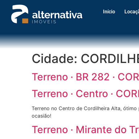
Início
Locaç
Cidade:
CORDILH
Terreno · BR 282 · CO
Terreno · Centro · CO
Terreno no Centro de Cordilheira Alta, ótimo 
ocasião!
Terreno · Mirante do 