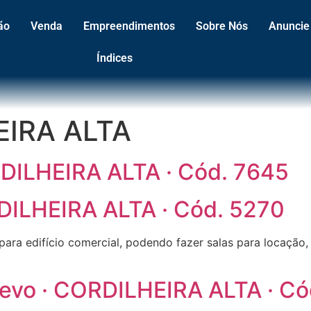
ão
Venda
Empreendimentos
Sobre Nós
Anuncie
Índices
EIRA ALTA
RDILHEIRA ALTA · Cód. 7645
RDILHEIRA ALTA · Cód. 5270
para edifício comercial, podendo fazer salas para locação,
Trevo · CORDILHEIRA ALTA · C