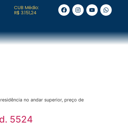
CUB Médio:
R$ 3.151,24
 residência no andar superior, preço de
ód. 5524