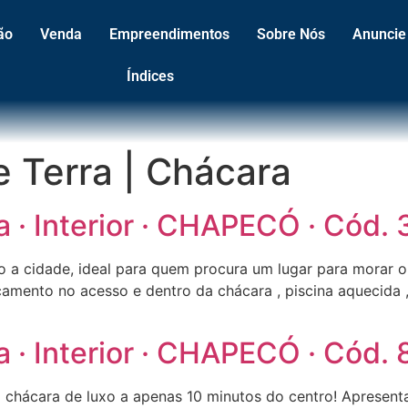
ão
Venda
Empreendimentos
Sobre Nós
Anuncie
Índices
e Terra | Chácara
a · Interior · CHAPECÓ · Cód.
mo a cidade, ideal para quem procura um lugar para morar 
çamento no acesso e dentro da chácara , piscina aquecida
a · Interior · CHAPECÓ · Cód.
hácara de luxo a apenas 10 minutos do centro! Apresenta