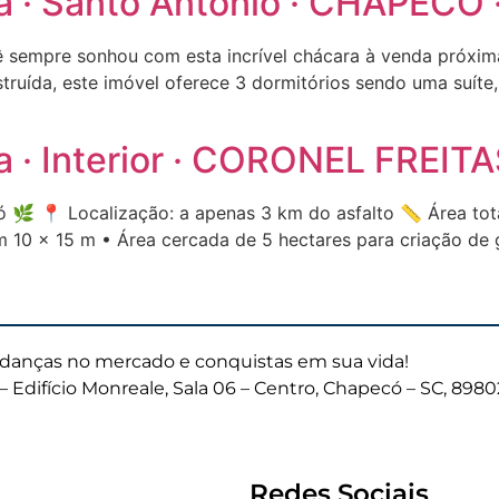
ra · Santo Antônio · CHAPECÓ 
ê sempre sonhou com esta incrível chácara à venda próx
ruída, este imóvel oferece 3 dormitórios sendo uma suíte,
a · Interior · CORONEL FREITA
 🌿 📍 Localização: a apenas 3 km do asfalto 📏 Área total
10 x 15 m • Área cercada de 5 hectares para criação de 
anças no mercado e conquistas em sua vida!
– Edifício Monreale, Sala 06 – Centro, Chapecó – SC, 898
Redes Sociais