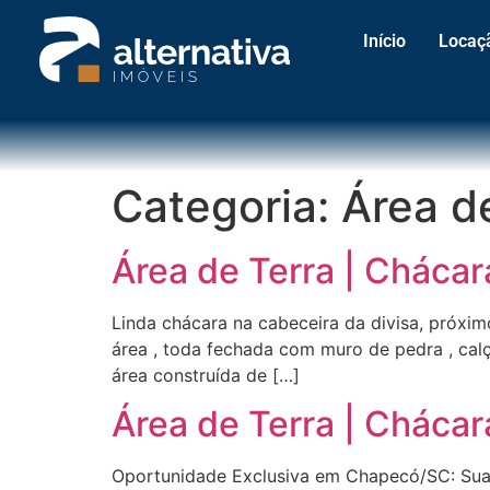
Início
Locaç
Categoria:
Área d
Área de Terra | Chácar
Linda chácara na cabeceira da divisa, próxi
área , toda fechada com muro de pedra , cal
área construída de […]
Área de Terra | Chácar
Oportunidade Exclusiva em Chapecó/SC: Sua c