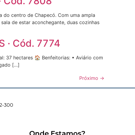
· Cód. 7808
ima do centro de Chapecó. Com uma ampla
 sala de estar aconchegante, duas cozinhas
S · Cód. 7774
: 37 hectares 🏠 Benfeitorias: • Aviário com
gado […]
Próximo
→
02-300
Onde Estamos?