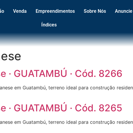
ão
Venda
Empreendimentos
Sobre Nós
Anuncie
Índices
nese
ese · GUATAMBÚ · Cód. 8266
danese em Guatambú, terreno ideal para construção reside
ese · GUATAMBÚ · Cód. 8265
danese em Guatambú, terreno ideal para construção reside