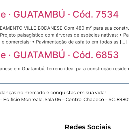
ese · GUATAMBÚ · Cód. 7534
LOTEAMENTO VILLE BODANESE Com 480 m² para sua constr
Projeto paisagístico com árvores de espécies nativas; • P
s e comerciais; • Pavimentação de asfalto em todas as […]
ese · GUATAMBÚ · Cód. 6853
danese em Guatambú, terreno ideal para construção reside
anças no mercado e conquistas em sua vida!
– Edifício Monreale, Sala 06 – Centro, Chapecó – SC, 898
Redes Sociais