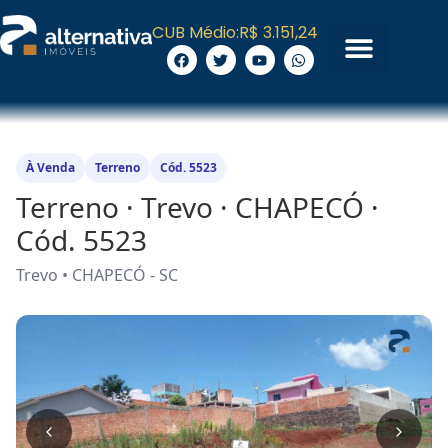
CUB Médio:
R$ 3.151,24
À Venda
Terreno
Cód. 5523
Terreno · Trevo · CHAPECÓ ·
Cód. 5523
Trevo • CHAPECÓ - SC