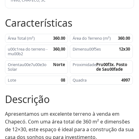
Trevo, CHAPECÓ, SC
Características
Área Total (m²)
360.00
Área do Terreno (m²)
360.00
u00c1rea do terreno -
360,00
Dimensu00f5es
12x30
mu00b2
Orientau00e7u00e3o
Norte
Proximidade
Pru00f3x. Posto
Solar
de Sau00fade
Lote
08
Quadra
4997
Descrição
Apresentamos um excelente terreno à venda em 
Chapecó. Com uma área total de 360 m² e dimensões 
de 12×30, este espaço é ideal para a construção da sua 
casa dos sonhos ou para investimento.