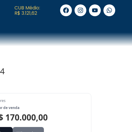
CUB Médio:
R$ 3.121,62
24
ores
or de venda
$ 170.000,00