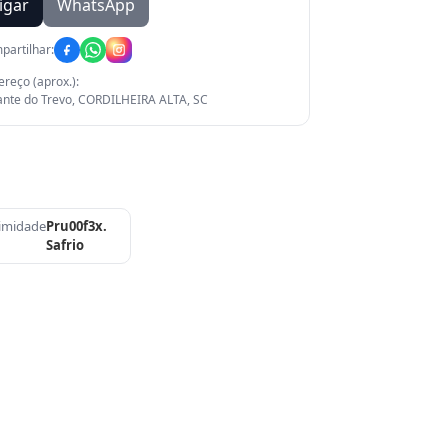
igar
WhatsApp
partilhar:
reço (aprox.):
ante do Trevo, CORDILHEIRA ALTA, SC
imidade
Pru00f3x.
Safrio