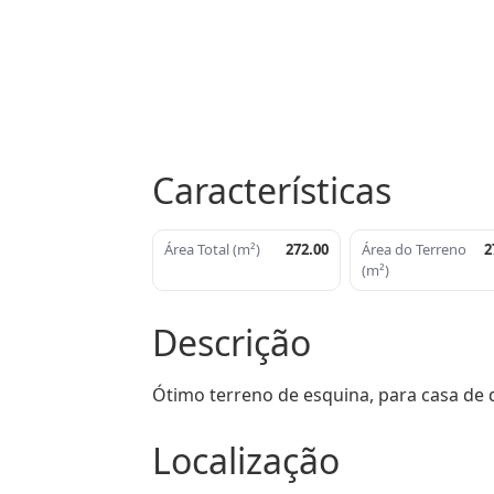
Características
Área Total (m²)
272.00
Área do Terreno
2
(m²)
Descrição
Ótimo terreno de esquina, para casa de 
Localização