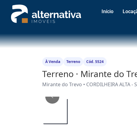
Início
Locaç
À Venda
Terreno
Cód. 5524
Terreno · Mirante do T
Mirante do Trevo • CORDILHEIRA ALTA - 