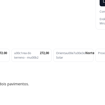
L
Com
Ende
Mir
72.00
u00c1rea do
272,00
Orientau00e7u00e3o
Norte
Prox
terreno - mu00b2
Solar
dois pavimentos.