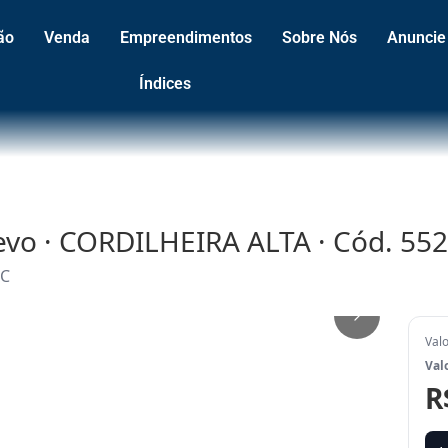
ão
Venda
Empreendimentos
Sobre Nós
Anuncie
Índices
revo · CORDILHEIRA ALTA · Cód. 55
SC
1
/
6
Val
Val
R