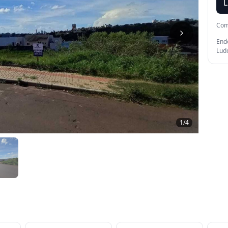
L
Com
Ende
Lud
1
/
4