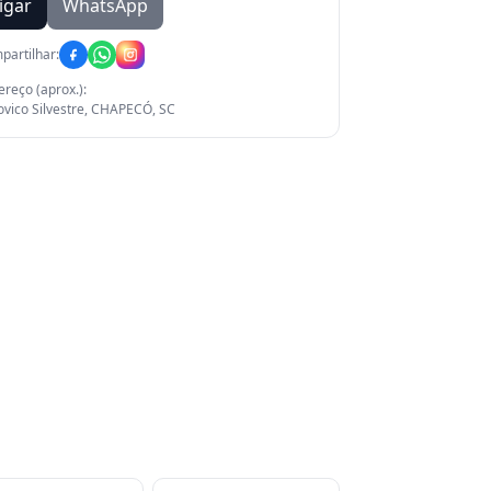
igar
WhatsApp
partilhar:
reço (aprox.):
ovico Silvestre, CHAPECÓ, SC