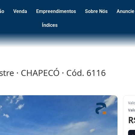
ão
Venda
Empreendimentos
Sobre Nós
Anuncie
Índices
estre · CHAPECÓ · Cód. 6116
Val
Val
R