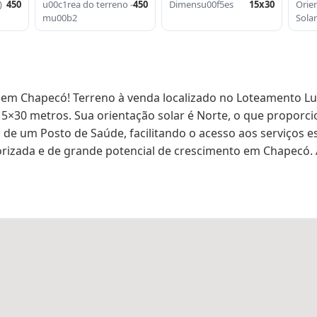
)
450
u00c1rea do terreno -
450
Dimensu00f5es
15x30
Orie
mu00b2
Sola
em Chapecó! Terreno à venda localizado no Loteamento Lud
5×30 metros. Sua orientação solar é Norte, o que proporcio
o de um Posto de Saúde, facilitando o acesso aos serviços e
rizada e de grande potencial de crescimento em Chapecó. A