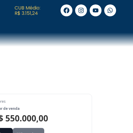
CUB Médio:
R$ 3.151,24
ores
or de venda
$ 550.000,00