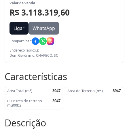
Valor de venda
R$ 3.118.319,60
Ligar
WhatsApp
Compartilhar:
Endereço (aprox.):
Dom Gerônimo, CHAPECÓ, SC
Características
Área Total (m²)
3947
Área do Terreno (m²)
3947
u00c1rea do terreno -
3947
mu00b2
Descrição