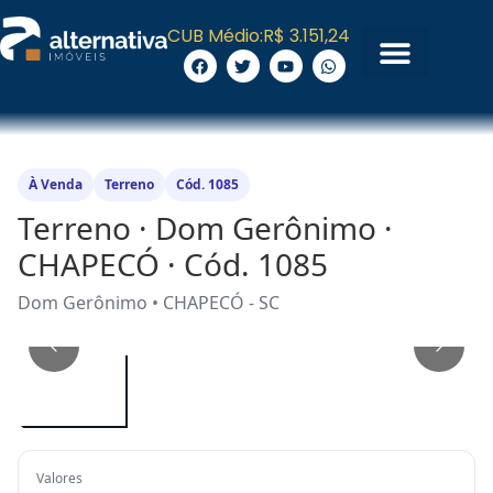
CUB Médio:
R$ 3.151,24
À Venda
Terreno
Cód. 1085
Terreno · Dom Gerônimo ·
CHAPECÓ · Cód. 1085
Dom Gerônimo • CHAPECÓ - SC
1
/
2
Valores