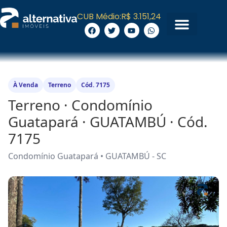
CUB Médio:
R$ 3.151,24
À Venda
Terreno
Cód. 7175
Terreno · Condomínio
Guatapará · GUATAMBÚ · Cód.
7175
Condomínio Guatapará • GUATAMBÚ - SC