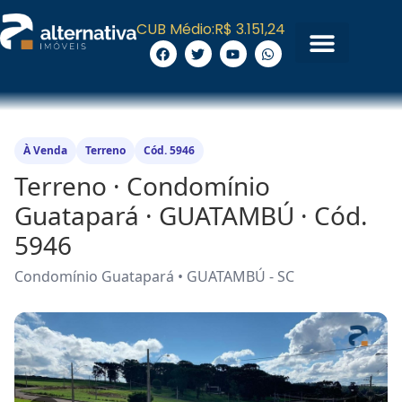
CUB Médio:
R$ 3.151,24
À Venda
Terreno
Cód. 5946
Terreno · Condomínio
Guatapará · GUATAMBÚ · Cód.
5946
Condomínio Guatapará • GUATAMBÚ - SC