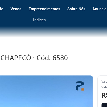
ão
Venda
Empreendimentos
Sobre Nós
Anuncie
Índices
 · CHAPECÓ · Cód. 6580
Val
Val
R