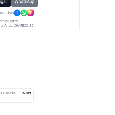
igar
WhatsApp
partilhar:
reço (aprox.):
ina Verde, CHAPECÓ, SC
u00edcula
92389