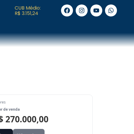
CUB Médio:
R$ 3.151,24
ores
or de venda
$ 270.000,00