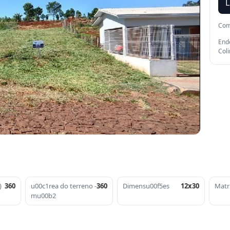
L
Com
Ende
Col
)
360
u00c1rea do terreno -
360
Dimensu00f5es
12x30
Matr
mu00b2