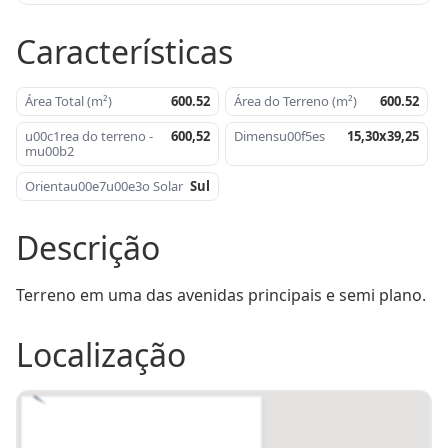
Características
Área Total (m²)
600.52
Área do Terreno (m²)
600.52
u00c1rea do terreno -
600,52
Dimensu00f5es
15,30x39,25
mu00b2
Orientau00e7u00e3o Solar
Sul
Descrição
Terreno em uma das avenidas principais e semi plano.
Localização