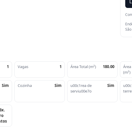
L
Com
Ende
São
1
Vagas
1
Área Total (m²)
180.00
Área
(m²)
Sim
Cozinha
Sim
u00c1rea de
Sim
u00c
serviu00e7o
terr
3x.
ro
ntos