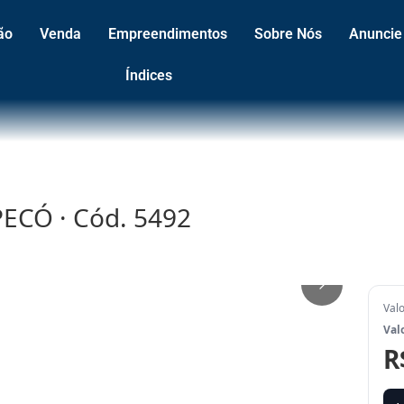
ão
Venda
Empreendimentos
Sobre Nós
Anuncie
Índices
PECÓ · Cód. 5492
1
/
2
Val
Val
R