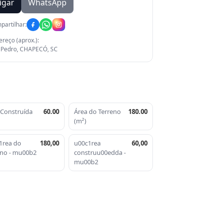
igar
WhatsApp
partilhar:
reço (aprox.):
 Pedro, CHAPECÓ, SC
 Construída
60.00
Área do Terreno
180.00
(m²)
1rea do
180,00
u00c1rea
60,00
eno - mu00b2
construu00edda -
mu00b2