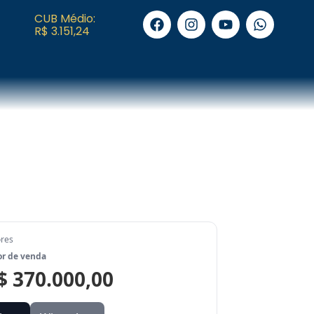
CUB Médio:
R$ 3.151,24
ores
or de venda
$ 370.000,00