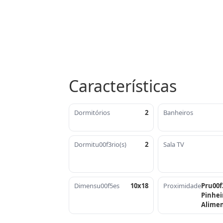
Características
Dormitórios
2
Banheiros
Dormitu00f3rio(s)
2
Sala TV
Dimensu00f5es
10x18
Proximidade
Pru00f
Pinhei
Alime