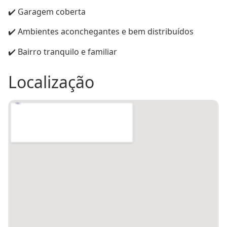
Proximidade
EBM Dilson
Piso
Madeira
Secchin
✔️ Garagem coberta
Lote
26
Quadra
462
✔️ Ambientes aconchegantes e bem distribuídos
Tipo
Madeira
✔️ Bairro tranquilo e familiar
Construu00e7u00e3o
Localização