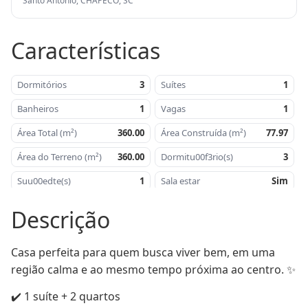
Santo Antônio, CHAPECÓ, SC
Características
Dormitórios
3
Suítes
1
Banheiros
1
Vagas
1
Área Total (m²)
360.00
Área Construída (m²)
77.97
Área do Terreno (m²)
360.00
Dormitu00f3rio(s)
3
Suu00edte(s)
1
Sala estar
Sim
Cozinha
Sim
u00c1rea de serviu00e7o
Sim
Descrição
Churrasqueira
Sim
u00c1rea do terreno -
360,00
mu00b2
Casa perfeita para quem busca viver bem, em uma 
u00c1rea
77,97
Orientau00e7u00e3o Solar
Sul
região calma e ao mesmo tempo próxima ao centro. ✨
construu00edda -
mu00b2
✔️ 1 suíte + 2 quartos