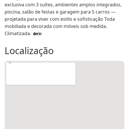
exclusiva com 3 suítes, ambientes amplos integrados, 
Piscina
Sim
Piso
Porcelanato
piscina, salão de festas e garagem para 5 carros — 
Sacada
Sim
Gás central
Sim
projetada para viver com estilo e sofisticação Toda 
mobiliada e decorada com móveis sob medida. 
Lote
07
Quadra
4113
Climatizada.  🏡💫
Poço artesiano
Sim
Tipo Construção
Alvenaria
Localização
Portão eletrônico
Sim