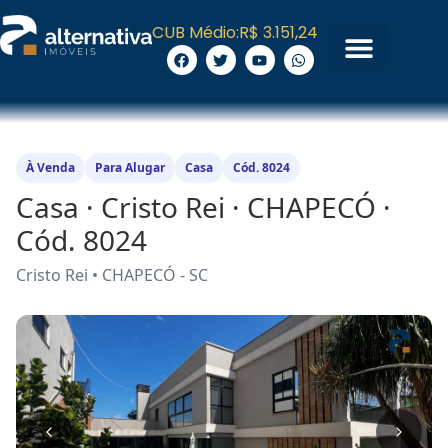
CUB Médio:
R$ 3.151,24
À Venda
Para Alugar
Casa
Cód. 8024
Casa · Cristo Rei · CHAPECÓ ·
Cód. 8024
Cristo Rei • CHAPECÓ - SC