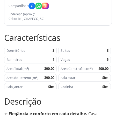
Compartilhar:
Endereço (aprox.):
Cristo Rei, CHAPECÓ, SC
Características
Dormitórios
3
Suítes
3
Banheiros
1
Vagas
5
Área Total (m²)
390.00
Área Construída (m²)
400.00
Área do Terreno (m²)
390.00
Sala estar
Sim
Sala jantar
Sim
Cozinha
Sim
Área de serviço
Sim
Churrasqueira
Sim
Descrição
Lavabo
Sim
Orientação Solar
Sul
✨ 
Elegância e conforto em cada detalhe.
 Casa 
Proximidade
Semil
Salão de festas
Sim