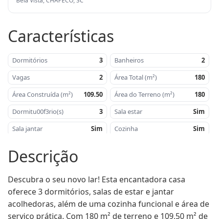
Bela Vista, CHAPECÓ, SC
Características
Dormitórios
3
Banheiros
2
Vagas
2
Área Total (m²)
180
Área Construída (m²)
109.50
Área do Terreno (m²)
180
Dormitu00f3rio(s)
3
Sala estar
Sim
Sala jantar
Sim
Cozinha
Sim
u00c1rea de serviu00e7o
Sim
Churrasqueira
Sim
Descrição
u00c1rea do terreno -
180
u00c1rea
109,50
mu00b2
construu00edda -
mu00b2
Descubra o seu novo lar! Esta encantadora casa 
oferece 3 dormitórios, salas de estar e jantar 
Orientau00e7u00e3o
Oeste
Proximidade
Centro
Solar
Comunitu00e1rio
acolhedoras, além de uma cozinha funcional e área de 
serviço prática. Com 180 m² de terreno e 109,50 m² de 