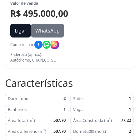
Valor de venda
R$ 495.000,00
Ligar
WhatsApp
Compartilhar:
Endereço (aprox.):
Autódromo, CHAPECÓ, SC
Características
Dormitórios
2
Suítes
1
Banheiros
1
Vagas
1
Área Total (m²)
507.70
Área Construída (m²)
77.22
Área do Terreno (m²)
507.70
Dormitu00f3rio(s)
2