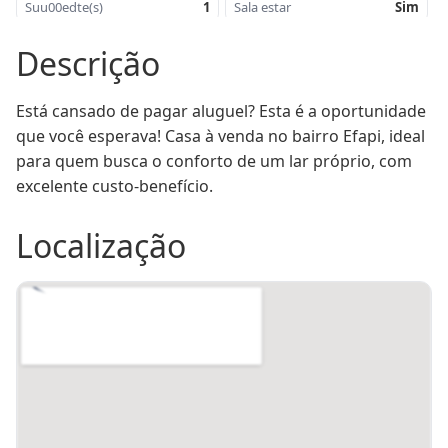
Suu00edte(s)
1
Sala estar
Sim
Cozinha
Sim
u00c1rea de serviu00e7o
Sim
Descrição
u00c1rea do terreno -
507,70
u00c1rea
77,22
mu00b2
construu00edda -
mu00b2
Está cansado de pagar aluguel? Esta é a oportunidade 
que você esperava! Casa à venda no bairro Efapi, ideal 
Orientau00e7u00e3o
Leste/Norte
Solar
para quem busca o conforto de um lar próprio, com 
excelente custo-benefício.
Localização