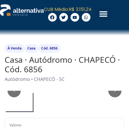
CUB Médio:
R$ 3.151,24
À Venda
Casa
Cód. 6856
Casa · Autódromo · CHAPECÓ ·
Cód. 6856
Autódromo • CHAPECÓ - SC
1
/
3
Valores