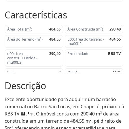
Características
Área Total (m²)
484.55
Área Construída (m²)
290.40
Área do Terreno (m²)
484.55
u00c1rea do terreno -
484,55
mu00b2
u00c1rea
290,40
Proximidade
RBS TV
construu00edda -
mu00b2
Lote
2
Quadra
4426
Descrição
Matru00edcula
130068
Excelente oportunidade para adquirir um barracão 
comercial no Bairro São Lucas, em Chapecó, próximo à 
RBS TV 🏢📍✨. O imóvel conta com 290,40 m² de área 
construída em um terreno de 484,55 m², pé direito de 
5m² oferecendo amplo espaço e versatilidade para 