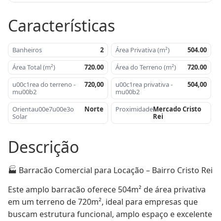
Características
Banheiros
2
Área Privativa (m²)
504.00
Área Total (m²)
720.00
Área do Terreno (m²)
720.00
u00c1rea do terreno -
720,00
u00c1rea privativa -
504,00
mu00b2
mu00b2
Orientau00e7u00e3o
Norte
Proximidade
Mercado Cristo
Solar
Rei
Piso
Concreto
Descrição
🏭 Barracão Comercial para Locação – Bairro Cristo Rei
Este amplo barracão oferece 504m² de área privativa 
em um terreno de 720m², ideal para empresas que 
buscam estrutura funcional, amplo espaço e excelente 