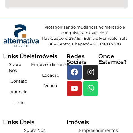
Protagonizando mudanças no mercado e
conquistas em sua vida!
Rua Guaporé, 297-E – Edifício Monreale, Sala
06 – Centro, Chapecó – SC, 89802-300
Links Úteis
Imóveis
Redes
Onde
Sociais
Estamos?
Sobre
Empreendimentos
Nós
Locação
Contato
Venda
Anuncie
Início
Links Úteis
Imóveis
Sobre Nós
Empreendimentos