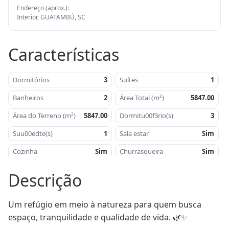
Endereço (aprox.):
Interior, GUATAMBÚ, SC
Características
Dormitórios
3
Suítes
1
Banheiros
2
Área Total (m²)
5847.00
Área do Terreno (m²)
5847.00
Dormitu00f3rio(s)
3
Suu00edte(s)
1
Sala estar
Sim
Cozinha
Sim
Churrasqueira
Sim
u00c1rea do terreno -
5.847,00
Salu00e3o de festas
Sim
Descrição
mu00b2
u00c1rea de lazer
Sim
Piscina
Sim
Um refúgio em meio à natureza para quem busca 
Quadras Esportivas
Sim
espaço, tranquilidade e qualidade de vida. 🌿✨