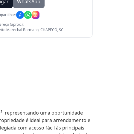
igar
WhatsApp
partilhar:
reço (aprox.):
trito Marechal Bormann, CHAPECÓ, SC
 m², representando uma oportunidade 
 propriedade é ideal para arrendamento e 
egiada com acesso fácil às principais 