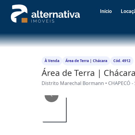
Início
Locaç
À Venda
Área de Terra | Chácara
Cód. 4912
Área de Terra | Chácar
Distrito Marechal Bormann • CHAPECÓ -