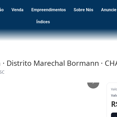
ão
Venda
Empreendimentos
Sobre Nós
Anuncie
Índices
a · Distrito Marechal Bormann · C
 SC
1
/
5
Val
Val
R