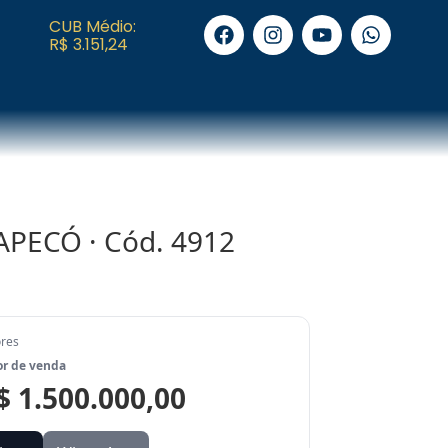
CUB Médio:
R$ 3.151,24
HAPECÓ · Cód. 4912
ores
or de venda
$ 1.500.000,00