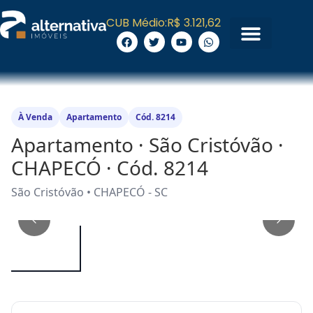
CUB Médio:
R$ 3.121,62
À Venda
Apartamento
Cód. 8214
Apartamento · São Cristóvão ·
CHAPECÓ · Cód. 8214
São Cristóvão • CHAPECÓ - SC
1
/
14