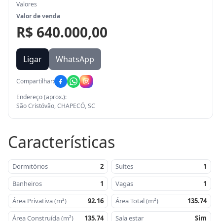
Valores
Valor de venda
R$ 640.000,00
Ligar
WhatsApp
Compartilhar:
Endereço (aprox.):
São Cristóvão, CHAPECÓ, SC
Características
Dormitórios
2
Suítes
1
Banheiros
1
Vagas
1
Área Privativa (m²)
92.16
Área Total (m²)
135.74
Área Construída (m²)
135.74
Sala estar
Sim