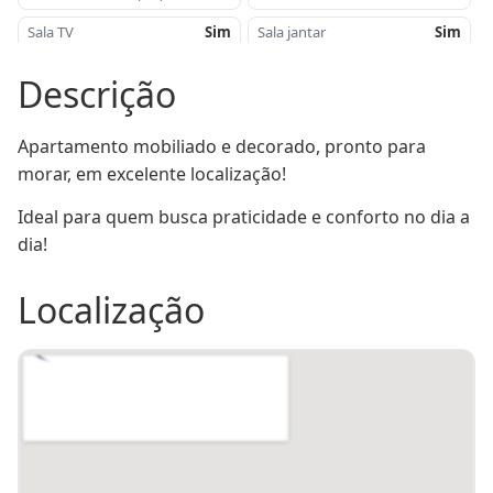
Sala TV
Sim
Sala jantar
Sim
Cozinha
Sim
Área de serviço
Sim
Descrição
Churrasqueira
Sim
Orientação Solar
Norte/ Sul
Apartamento mobiliado e decorado, pronto para 
Proximidade
Supermercado
Área de lazer
Sim
Alberti
morar, em excelente localização!
Piso
Lâminado
Sacada
Sim
Ideal para quem busca praticidade e conforto no dia a 
Gás central
Sim
Elevador
Sim
dia!
Poço artesiano
Sim
Tipo Construção
Alvenaria
Localização
Portão eletrônico
Sim