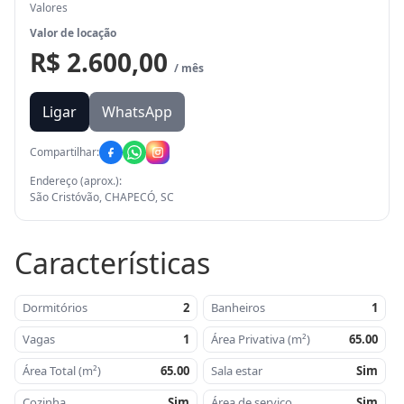
Valores
Valor de locação
R$ 2.600,00
/ mês
Ligar
WhatsApp
Compartilhar:
Endereço (aprox.):
São Cristóvão, CHAPECÓ, SC
Características
Dormitórios
2
Banheiros
1
Vagas
1
Área Privativa (m²)
65.00
Área Total (m²)
65.00
Sala estar
Sim
Cozinha
Sim
Área de serviço
Sim