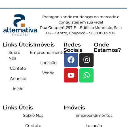
Protagonizando mudanças no mercado e
conquistas em sua vida!
Rua Guaporé, 297-E – Edifício Monreale, Sala
06 – Centro, Chapecó – SC, 89802-300
Links Úteis
Imóveis
Redes
Onde
Sociais
Estamos?
Sobre
Empreendimentos
Nós
Locação
Contato
Venda
Anuncie
Início
Links Úteis
Imóveis
Sobre Nós
Empreendimentos
Contato
Locação