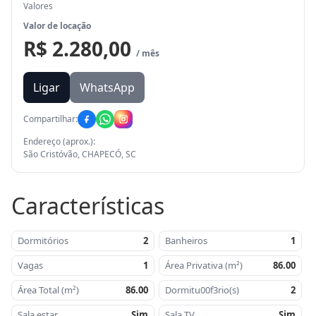
Valores
Valor de locação
R$ 2.280,00
/ mês
Ligar
WhatsApp
Compartilhar:
Endereço (aprox.):
São Cristóvão, CHAPECÓ, SC
Características
Dormitórios
2
Banheiros
1
Vagas
1
Área Privativa (m²)
86.00
Área Total (m²)
86.00
Dormitu00f3rio(s)
2
Sala estar
Sim
Sala TV
Sim