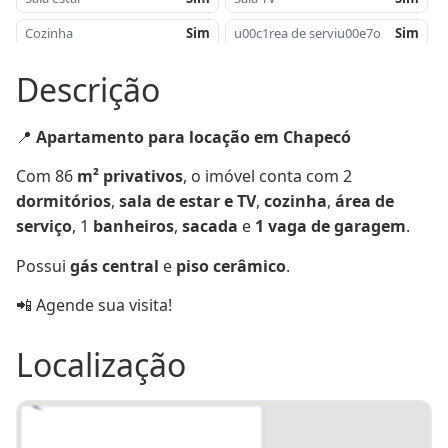
Cozinha
Sim
u00c1rea de serviu00e7o
Sim
u00c1rea privativa -
86,00
Piso
Ceru00e2mica
Descrição
mu00b2
Sacada
Sim
Gu00e1s central
Sim
📍 
Apartamento para locação em Chapecó
Com 86
 m² privativos
, o imóvel conta com 2 
dormitórios
, 
sala de estar e TV
, 
cozinha
, 
área de 
serviço
, 1
 banheiros
, 
sacada
 e 
1 vaga de garagem
.
Possui 
gás central
 e 
piso cerâmico
.
📲 Agende sua visita!
Localização