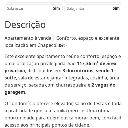
Sala estar
Sim
Sala jantar
Sim
Cozinha
Sim
u00c1rea de serviu00e7o
Sim
Descrição
Churrasqueira
Sim
u00c1rea privativa -
117,36
mu00b2
Apartamento à venda | Conforto, espaço e excelente 
Aru00e9a Total mu00b2
140,40
Lavabo
Sim
localização em Chapecó! 🏡✨
Orientau00e7u00e3o Solar
Sul
Proximidade
The House Pub
Este excelente apartamento reúne conforto, espaço e 
Salu00e3o de festas
Sim
Piso
Porcelanato
uma localização privilegiada. São 
117,36 m² de área 
privativa
, distribuídos em 
3 dormitórios, sendo 1 
Sacada
Sim
Gu00e1s central
Sim
suíte
, sala de estar e jantar integradas, cozinha, área 
Elevador
Sim
Lote
07
de serviço, sacada com churrasqueira e 
2 vagas de 
garagem
.
Quadra
276
Tipo
Alvenaria
Construu00e7u00e3o
O condomínio oferece elevador, salão de festas e toda 
Portu00e3o eletru00f4nico
Sim
a praticidade que sua família merece. Uma ótima 
oportunidade para quem busca morar bem, com fácil 
acesso aos principais pontos da cidade.