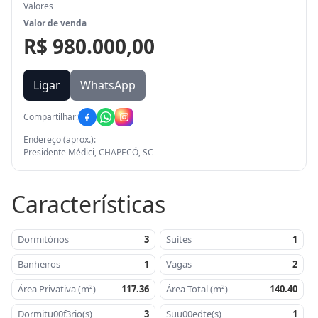
Valores
Valor de venda
R$ 980.000,00
Ligar
WhatsApp
Compartilhar:
Endereço (aprox.):
Presidente Médici, CHAPECÓ, SC
Características
Dormitórios
3
Suítes
1
Banheiros
1
Vagas
2
Área Privativa (m²)
117.36
Área Total (m²)
140.40
Dormitu00f3rio(s)
3
Suu00edte(s)
1