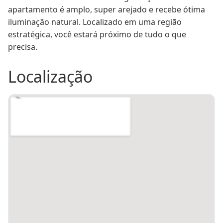
apartamento é amplo, super arejado e recebe ótima 
Salu00e3o de festas
1
Piso
Porcelanato
iluminação natural. Localizado em uma região 
Sacada
Sim
Gu00e1s central
1
estratégica, você estará próximo de tudo o que 
Elevador
Sim
Lote
22
precisa.
Quadra
279
Condomu00ednio -
R$
R$
400,00
Localização
Matru00edcula
114329
Condomínio (R$)
R$ 400,00
IPTU (R$)
R$ 85,00