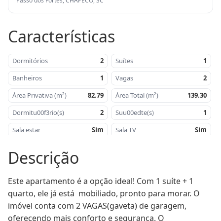
Passo dos Fortes, CHAPECÓ, SC
Características
Dormitórios
2
Suítes
1
Banheiros
1
Vagas
2
Área Privativa (m²)
82.79
Área Total (m²)
139.30
Dormitu00f3rio(s)
2
Suu00edte(s)
1
Sala estar
Sim
Sala TV
Sim
Sala jantar
Sim
Cozinha
Sim
Descrição
u00c1rea de serviu00e7o
Sim
Churrasqueira
Sim
Este apartamento é a opção ideal! Com 1 suíte + 1 
u00c1rea privativa -
82,79
Aru00e9a Total mu00b2
139,30
mu00b2
quarto, ele já está  mobiliado, pronto para morar. O 
imóvel conta com 2 VAGAS(gaveta) de garagem, 
Orientau00e7u00e3o
Oeste
Proximidade
Eco Parque
Solar
oferecendo mais conforto e segurança. O 