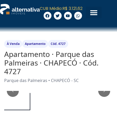
CUB Médio:
R$ 3.121,62
À Venda
Apartamento
Cód. 4727
Apartamento · Parque das
Palmeiras · CHAPECÓ · Cód.
4727
Parque das Palmeiras • CHAPECÓ - SC
1
/
14