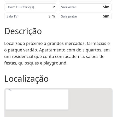
Dormitu00f3rio(s)
2
Sala estar
Sim
Sala TV
Sim
Sala jantar
Sim
Cozinha
Sim
u00c1rea construu00edda -
102
Descrição
mu00b2
u00c1rea privativa - mu00b2
64
Orientau00e7u00e3o
Oeste
Solar
Localizado próximo a grandes mercados, farmácias e 
o parque verdão. Apartamento com dois quartos, em 
Proximidade
Pru00f3x.
Salu00e3o de festas
Sim
Brasu00e3o
um residencial que conta com academia, salões de 
Jardim
festas, quiosques e playground.
Amu00e9rica
Playground
Sim
Academia
Sim
Localização
Sacada
Sim
Elevador
Sim
Lote
10 B
Quadra
1697 A
Condomu00ednio -
R$
Portu00e3o eletru00f4nico
Sim
R$
270,00
Condomínio (R$)
R$ 270,00