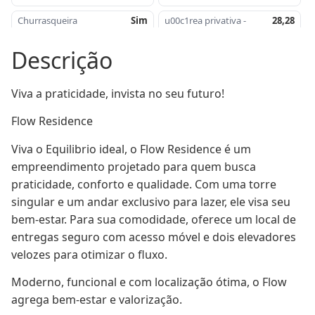
Churrasqueira
Sim
u00c1rea privativa -
28,28
mu00b2
Descrição
Salu00e3o de festas
Sim
u00c1rea de lazer
Sim
Playground
Sim
Academia
Sim
Viva a praticidade, invista no seu futuro!
Piscina
Sim
Piso
Porcelanato /
Lu00e2minado
Flow Residence 
Sacada
Sim
Terrau00e7o
Sim
Viva o Equilibrio ideal, o Flow Residence é um 
Portu00e3o eletru00f4nico
Sim
empreendimento projetado para quem busca 
praticidade, conforto e qualidade. Com uma torre 
singular e um andar exclusivo para lazer, ele visa seu 
bem-estar. Para sua comodidade, oferece um local de 
entregas seguro com acesso móvel e dois elevadores 
velozes para otimizar o fluxo. 
Moderno, funcional e com localização ótima, o Flow 
agrega bem-estar e valorização.