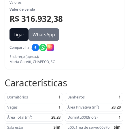
Valores
Valor de venda
R$ 316.932,38
Ligar
WhatsApp
Compartilhar:
Endereço (aprox.):
Maria Goretti, CHAPECÓ, SC
Características
Dormitórios
1
Banheiros
1
Vagas
1
Área Privativa (m²)
28.28
Área Total (m²)
28.28
Dormitu00f3rio(s)
1
Sala estar
Sim
u00c1rea de serviu00e7o
Sim