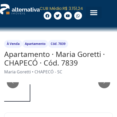
CUB Médio:
R$ 3.151,24
À Venda
Apartamento
Cód. 7839
Apartamento · Maria Goretti ·
CHAPECÓ · Cód. 7839
Maria Goretti • CHAPECÓ - SC
1
/
24