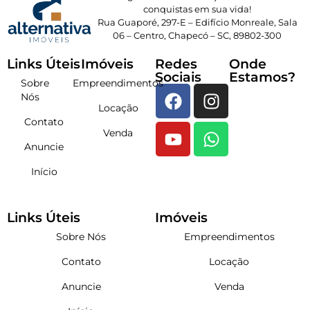
conquistas em sua vida!
Rua Guaporé, 297-E – Edifício Monreale, Sala
06 – Centro, Chapecó – SC, 89802-300
Links Úteis
Imóveis
Redes
Onde
Sociais
Estamos?
Sobre
Empreendimentos
Nós
Locação
Contato
Venda
Anuncie
Início
Links Úteis
Imóveis
Sobre Nós
Empreendimentos
Contato
Locação
Anuncie
Venda