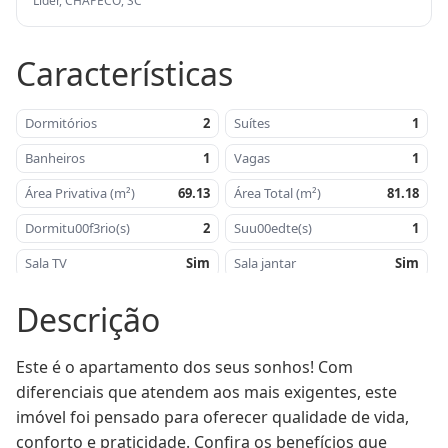
Líder, CHAPECÓ, SC
Características
Dormitórios
2
Suítes
1
Banheiros
1
Vagas
1
Área Privativa (m²)
69.13
Área Total (m²)
81.18
Dormitu00f3rio(s)
2
Suu00edte(s)
1
Sala TV
Sim
Sala jantar
Sim
Cozinha
Sim
u00c1rea de serviu00e7o
Sim
Descrição
Churrasqueira
Sim
u00c1rea privativa -
69,13
mu00b2
Este é o apartamento dos seus sonhos! Com 
Aru00e9a Total mu00b2
81,18
Salu00e3o de festas
Sim
diferenciais que atendem aos mais exigentes, este 
imóvel foi pensado para oferecer qualidade de vida, 
Playground
Sim
Academia
Sim
conforto e praticidade. Confira os benefícios que 