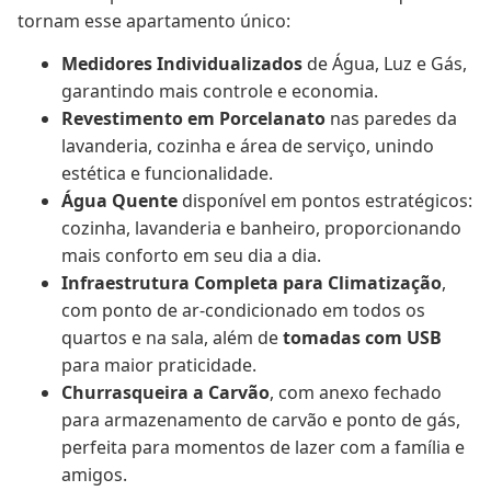
Piso
Lu00e2mina/Porcelanato
Sacada
Sim
tornam esse apartamento único:
Gu00e1s central
Sim
Elevador
Sim
Medidores Individualizados
 de Água, Luz e Gás, 
Portu00e3o eletru00f4nico
Sim
garantindo mais controle e economia.
Revestimento em Porcelanato
 nas paredes da 
lavanderia, cozinha e área de serviço, unindo 
estética e funcionalidade.
Água Quente
 disponível em pontos estratégicos: 
cozinha, lavanderia e banheiro, proporcionando 
mais conforto em seu dia a dia.
Infraestrutura Completa para Climatização
, 
com ponto de ar-condicionado em todos os 
quartos e na sala, além de 
tomadas com USB
para maior praticidade.
Churrasqueira a Carvão
, com anexo fechado 
para armazenamento de carvão e ponto de gás, 
perfeita para momentos de lazer com a família e 
amigos.