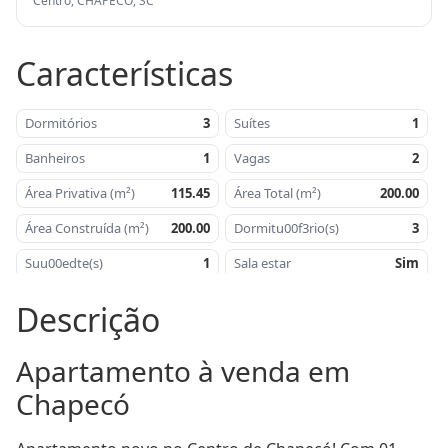
Centro, CHAPECÓ, SC
Características
Dormitórios
3
Suítes
1
Banheiros
1
Vagas
2
Área Privativa (m²)
115.45
Área Total (m²)
200.00
Área Construída (m²)
200.00
Dormitu00f3rio(s)
3
Suu00edte(s)
1
Sala estar
Sim
Sala jantar
Sim
Cozinha
Sim
Descrição
u00c1rea de serviu00e7o
Sim
Churrasqueira
Sim
Apartamento à venda em 
u00c1rea
200,00
u00c1rea privativa -
115,45
construu00edda -
mu00b2
Chapecó
mu00b2
Lavabo
Sim
Orientau00e7u00e3o
Oeste/Leste