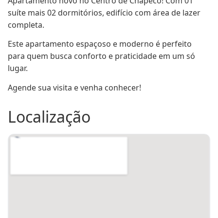
Apartamento novo no Centro de Chapecó! Com 01 
Solar
suíte mais 02 dormitórios, edifício com área de lazer 
Proximidade
IL
Salu00e3o de festas
Sim
completa.
Centenu00e1rio
u00c1rea de lazer
Sim
Playground
Sim
Este apartamento espaçoso e moderno é perfeito 
para quem busca conforto e praticidade em um só 
Academia
Sim
Piscina
Sim
lugar.
Piso
Lu00e2minado/
Sacada
Sim
Porcelanato
Agende sua visita e venha conhecer!
Gu00e1s central
Sim
Portu00e3o eletru00f4nico
Sim
Localização