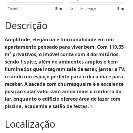
Cozinha
Sim
Área de serviço
Sim
Churrasqueira
Sim
Lavabo
Sim
Descrição
Orientação Solar
Leste / Norte
Proximidade
Igreja Matriz
Amplitude, elegância e funcionalidade em um 
Salão de festas
Sim
Área de lazer
Sim
apartamento pensado para viver bem. Com 110,65 
Academia
Sim
Piscina
Sim
m² privativos, o imóvel conta com 3 dormitórios, 
Piso
Lâminado/ Porcelanato
Sacada
Sim
sendo 1 suíte, além de ambientes amplos e bem 
iluminados que integram sala de estar, jantar e TV, 
Gás central
Sim
Tipo Construção
Alvenaria
criando um espaço perfeito para o dia a dia e para 
Portão eletrônico
Sim
receber. A sacada com churrasqueira e a excelente 
posição solar valorizam ainda mais o conforto do 
lar, enquanto o edifício oferece área de lazer com 
piscina, academia e salão de festas.
 ✨
Localização