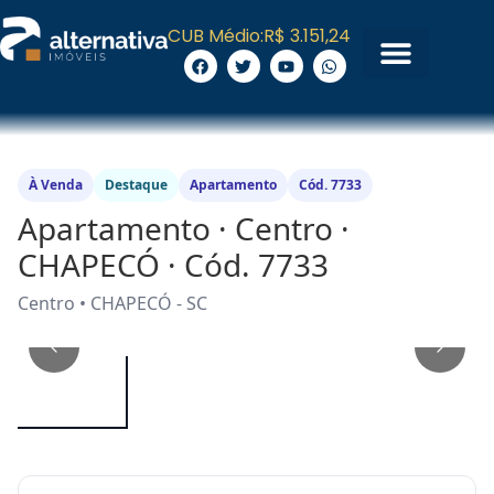
CUB Médio:
R$ 3.151,24
À Venda
Destaque
Apartamento
Cód. 7733
Apartamento · Centro ·
CHAPECÓ · Cód. 7733
Centro • CHAPECÓ - SC
1
/
10