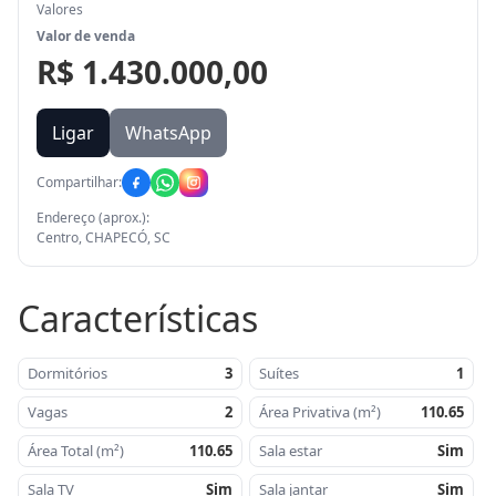
Valores
Valor de venda
R$ 1.430.000,00
Ligar
WhatsApp
Compartilhar:
Endereço (aprox.):
Centro, CHAPECÓ, SC
Características
Dormitórios
3
Suítes
1
Vagas
2
Área Privativa (m²)
110.65
Área Total (m²)
110.65
Sala estar
Sim
Sala TV
Sim
Sala jantar
Sim