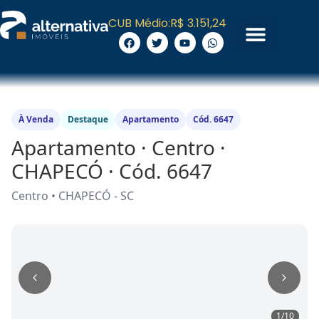
CUB Médio:
R$ 3.151,24
À Venda
Destaque
Apartamento
Cód. 6647
Apartamento · Centro ·
CHAPECÓ · Cód. 6647
Centro • CHAPECÓ - SC
1
/
10