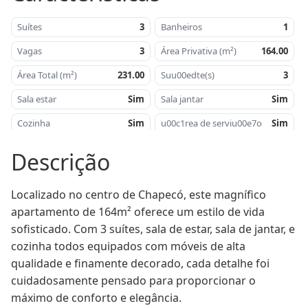
Suítes
3
Banheiros
1
Vagas
3
Área Privativa (m²)
164.00
Área Total (m²)
231.00
Suu00edte(s)
3
Sala estar
Sim
Sala jantar
Sim
Cozinha
Sim
u00c1rea de serviu00e7o
Sim
Churrasqueira
Sim
u00c1rea privativa -
164,00
Descrição
mu00b2
Aru00e9a Total mu00b2
231,00
Lavabo
Sim
Localizado no centro de Chapecó, este magnífico 
Orientau00e7u00e3o
Norte
Salu00e3o de festas
Sim
apartamento de 164m² oferece um estilo de vida 
Solar
sofisticado. Com 3 suítes, sala de estar, sala de jantar, e 
u00c1rea de lazer
Sim
Playground
Sim
cozinha todos equipados com móveis de alta 
qualidade e finamente decorado, cada detalhe foi 
Academia
Sim
Piscina
Sim
cuidadosamente pensado para proporcionar o 
Sacada
Sim
Gu00e1s central
Sim
máximo de conforto e elegância.