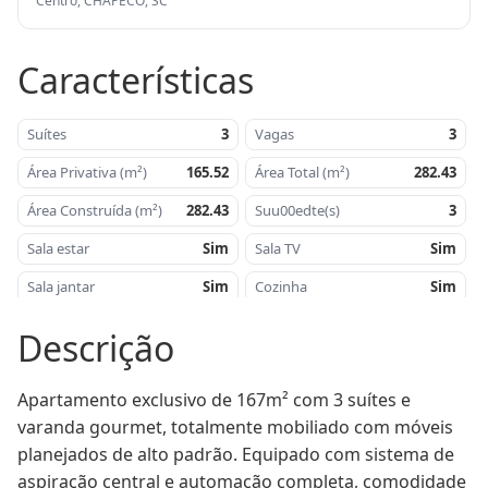
Centro, CHAPECÓ, SC
Características
Suítes
3
Vagas
3
Área Privativa (m²)
165.52
Área Total (m²)
282.43
Área Construída (m²)
282.43
Suu00edte(s)
3
Sala estar
Sim
Sala TV
Sim
Sala jantar
Sim
Cozinha
Sim
u00c1rea de serviu00e7o
Sim
Churrasqueira
Sim
Descrição
u00c1rea
282,43
u00c1rea privativa -
165,52
construu00edda -
mu00b2
mu00b2
Apartamento exclusivo de 167m² com 3 suítes e 
varanda gourmet, totalmente mobiliado com móveis 
Lavabo
Sim
Orientau00e7u00e3o
Norte
Solar
planejados de alto padrão. Equipado com sistema de 
aspiração central e automação completa, comodidade 