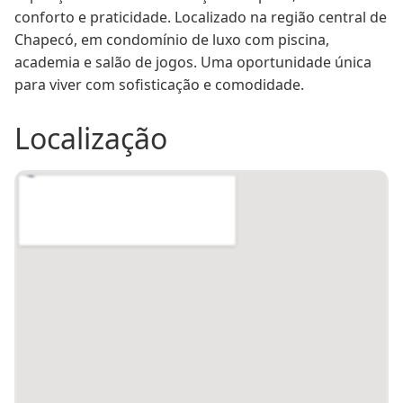
Salu00e3o de festas
Sim
u00c1rea de lazer
Sim
conforto e praticidade. Localizado na região central de 
Academia
Sim
Piscina
Sim
Chapecó, em condomínio de luxo com piscina, 
academia e salão de jogos. Uma oportunidade única 
Piso
Porcelanato
Sacada
Sim
para viver com sofisticação e comodidade.
Gu00e1s central
Sim
Portu00e3o eletru00f4nico
Sim
Localização