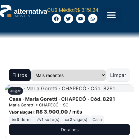
CUB Médio:
R$ 3.151,24
Filtros
Limpar
Palavra-chave/Código
Alugar
Casa · Maria Goretti · CHAPECÓ · Cód. 8291
Maria Goretti • CHAPECÓ - SC
Finalidade
R$ 3.900,00
/ mês
Valor aluguel:
3
dorm.
1
suíte(s)
2
vaga(s)
Casa
Categoria
Detalhes