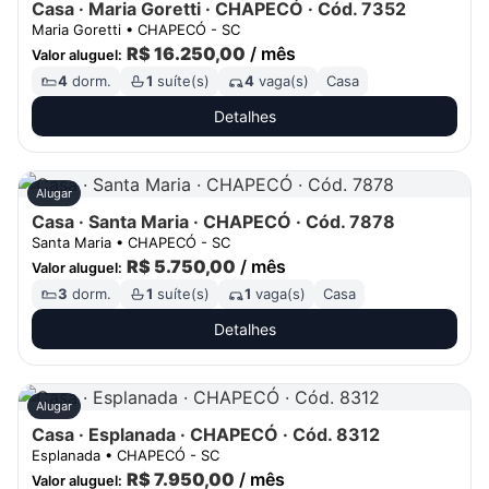
Casa · Maria Goretti · CHAPECÓ · Cód. 7352
Maria Goretti • CHAPECÓ - SC
R$ 16.250,00
/ mês
Valor aluguel:
VIP
4
dorm.
1
suíte(s)
4
vaga(s)
Casa
Detalhes
Destaque
Alugar
Filtrar
Limpar
Casa · Santa Maria · CHAPECÓ · Cód. 7878
Santa Maria • CHAPECÓ - SC
R$ 5.750,00
/ mês
Valor aluguel:
Finalidade:
Locação
✕
Categoria:
Casa
✕
Limpar todos ✕
3
dorm.
1
suíte(s)
1
vaga(s)
Casa
Detalhes
Alugar
Casa · Esplanada · CHAPECÓ · Cód. 8312
Esplanada • CHAPECÓ - SC
R$ 7.950,00
/ mês
Valor aluguel: