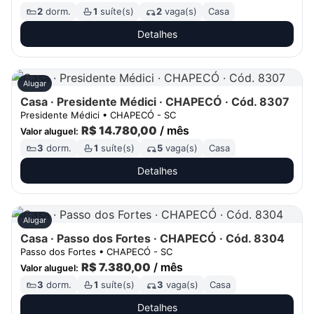
2
dorm.
1
suíte(s)
2
vaga(s)
Casa
Detalhes
Alugar
Casa · Presidente Médici · CHAPECÓ · Cód. 8307
Presidente Médici • CHAPECÓ - SC
R$ 14.780,00
/ mês
Valor aluguel:
3
dorm.
1
suíte(s)
5
vaga(s)
Casa
Detalhes
Alugar
Casa · Passo dos Fortes · CHAPECÓ · Cód. 8304
Passo dos Fortes • CHAPECÓ - SC
R$ 7.380,00
/ mês
Valor aluguel:
3
dorm.
1
suíte(s)
3
vaga(s)
Casa
Detalhes