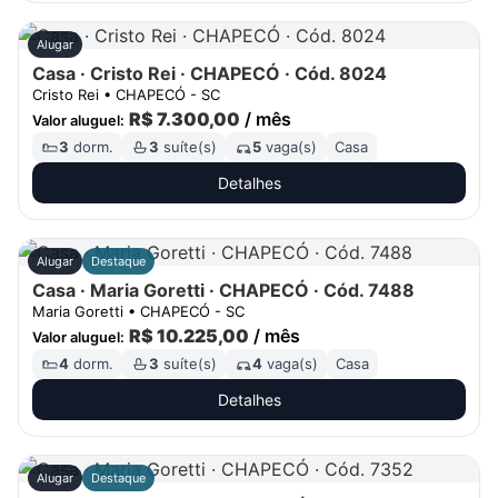
Cidade
Alugar
Casa · Cristo Rei · CHAPECÓ · Cód. 8024
Bairro
Cristo Rei • CHAPECÓ - SC
R$ 7.300,00
/ mês
Valor aluguel:
3
dorm.
3
suíte(s)
5
vaga(s)
Casa
Ordenar por
Detalhes
Preço (mín. / máx.)
Alugar
Destaque
Casa · Maria Goretti · CHAPECÓ · Cód. 7488
Dorms (mín.)
Maria Goretti • CHAPECÓ - SC
R$ 10.225,00
/ mês
Valor aluguel:
Suítes (mín.)
4
dorm.
3
suíte(s)
4
vaga(s)
Casa
Detalhes
Vagas (mín.)
Alugar
Destaque
Área mín. (m²)